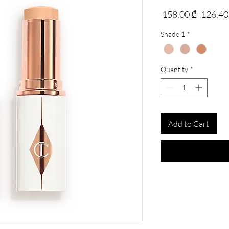
Regular
 158,00 ₾ 
126,40
Price
Shade 1
*
Quantity
*
Add to Cart