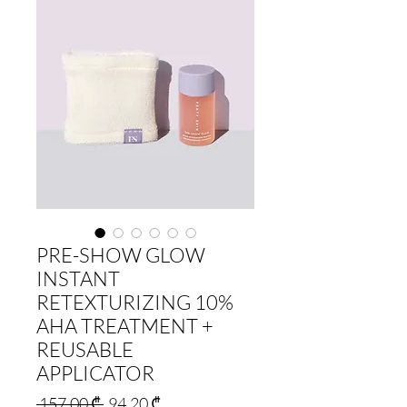
PRE-SHOW GLOW
INSTANT
RETEXTURIZING 10%
AHA TREATMENT +
REUSABLE
APPLICATOR
Regular
Sale
 157,00 ₾ 
94,20 ₾