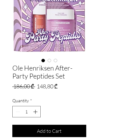
Ole Henriksen After-
Party Peptides Set
Regular
Sale
 186,00 ₾ 
148,80 ₾
Price
Price
Quantity
*
Add to Cart