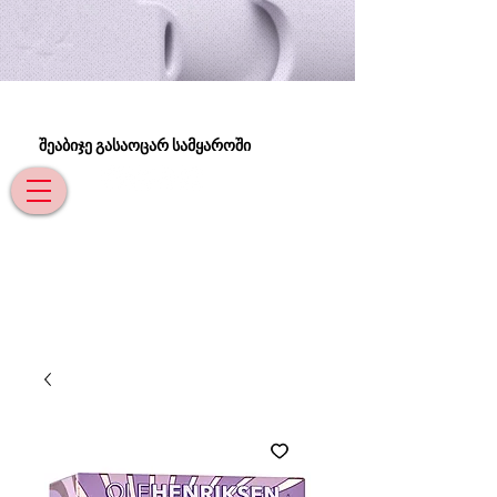
შეაბიჯე გასაოცარ სამყაროში