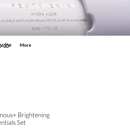
ტაქტი
More
inous+ Brightening
ntials Set