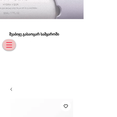
შეაბიჯე გასაოცარ სამყაროში