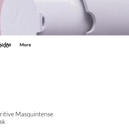
ტაქტი
More
ritive Masquintense
sk