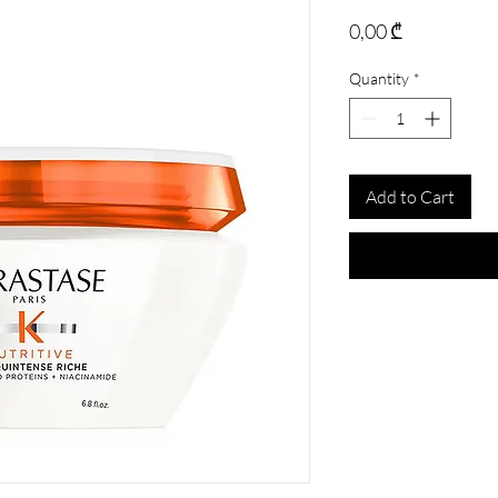
Price
0,00 ₾
Quantity
*
Add to Cart