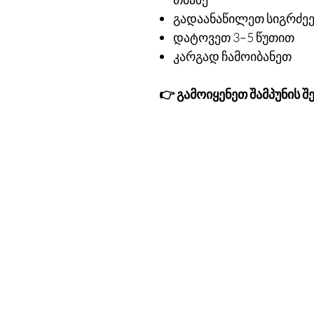
გადაანაწილეთ სიგრძეე
დატოვეთ 3–5 წუთით
კარგად ჩამოიბანეთ
👉 გამოიყენეთ შამპუნის შ
კონტაქტ
ოფისი:
ცოტნე დადიანი ქ.51
თბილისი, საქართველო
შოურუმი:
70 ვაჟა-ფშაველას
საბურთალოს სითი მოლი, 