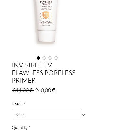
INVISIBLE UV
FLAWLESS PORELESS
PRIMER
Regular
Sale
 311,00 ₾ 
248,80 ₾
Price
Price
Size 1
*
Quantity
*