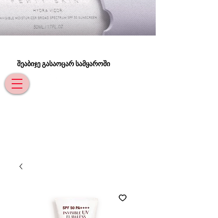
შეაბიჯე გასაოცარ სამყაროში