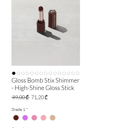
Gloss Bomb Stix Shimmer
- High-Shine Gloss Stick
Regular
Sale
 89,00 ₾ 
71,20 ₾
Price
Price
Shade 1
*