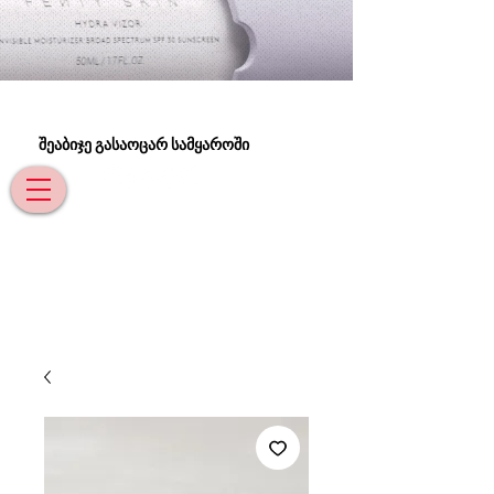
შეაბიჯე გასაოცარ სამყაროში