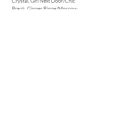
Crystal, Girl Next Door/Chic
Preak, Ginger Binge/Moscow
Mule, Mo’Hunny/Afternoon
Snack, Mean Money/Hustla
Baby
კონტაქტი
ოფისი:
ცოტნე დადიანი ქ.51
თბილისი, საქართველო
შოურუმი:
70 ვაჟა-ფშაველას
გამზირი
საბურთალოს სითი მოლი, LG
სართული