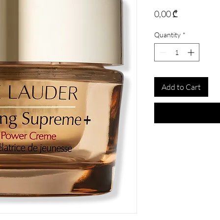
Price
0,00 ₾
Quantity
*
Add to Cart