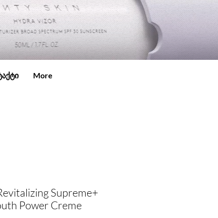
ტაქტი
More
Revitalizing Supreme+
Youth Power Creme