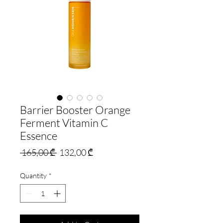
Barrier Booster Orange
Ferment Vitamin C
Essence
Regular
Sale
 165,00 ₾ 
132,00 ₾
Price
Price
Quantity
*